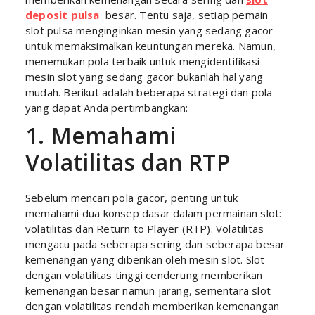
deposit pulsa
besar. Tentu saja, setiap pemain
slot pulsa menginginkan mesin yang sedang gacor
untuk memaksimalkan keuntungan mereka. Namun,
menemukan pola terbaik untuk mengidentifikasi
mesin slot yang sedang gacor bukanlah hal yang
mudah. Berikut adalah beberapa strategi dan pola
yang dapat Anda pertimbangkan:
1. Memahami
Volatilitas dan RTP
Sebelum mencari pola gacor, penting untuk
memahami dua konsep dasar dalam permainan slot:
volatilitas dan Return to Player (RTP). Volatilitas
mengacu pada seberapa sering dan seberapa besar
kemenangan yang diberikan oleh mesin slot.
Slot
dengan volatilitas tinggi cenderung memberikan
kemenangan besar namun jarang, sementara slot
dengan volatilitas rendah memberikan kemenangan