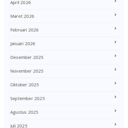
April 2026
Maret 2026
Februari 2026
Januari 2026
Desember 2025
November 2025
Oktober 2025
September 2025
Agustus 2025
Juli 2025