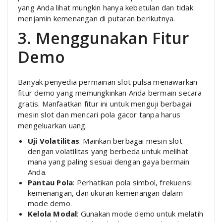
yang Anda lihat mungkin hanya kebetulan dan tidak
menjamin kemenangan di putaran berikutnya.
3. Menggunakan Fitur
Demo
Banyak penyedia permainan slot pulsa menawarkan
fitur demo yang memungkinkan Anda bermain secara
gratis. Manfaatkan fitur ini untuk menguji berbagai
mesin slot dan mencari pola gacor tanpa harus
mengeluarkan uang.
Uji Volatilitas
: Mainkan berbagai mesin slot
dengan volatilitas yang berbeda untuk melihat
mana yang paling sesuai dengan gaya bermain
Anda.
Pantau Pola
: Perhatikan pola simbol, frekuensi
kemenangan, dan ukuran kemenangan dalam
mode demo.
Kelola Modal
: Gunakan mode demo untuk melatih