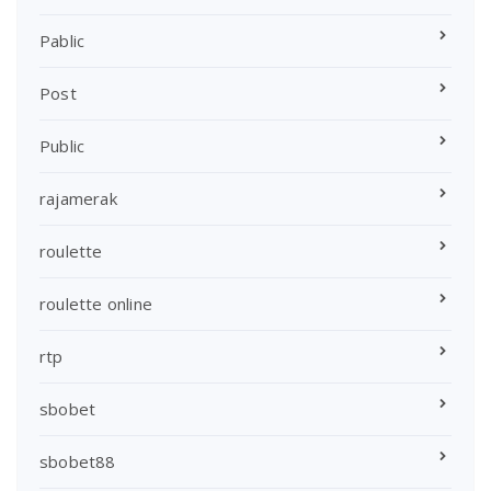
Pablic
Post
Public
rajamerak
roulette
roulette online
rtp
sbobet
sbobet88