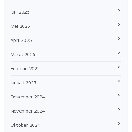
Juni 2025
Mei 2025
April 2025
Maret 2025
Februari 2025
Januari 2025
Desember 2024
November 2024
Oktober 2024