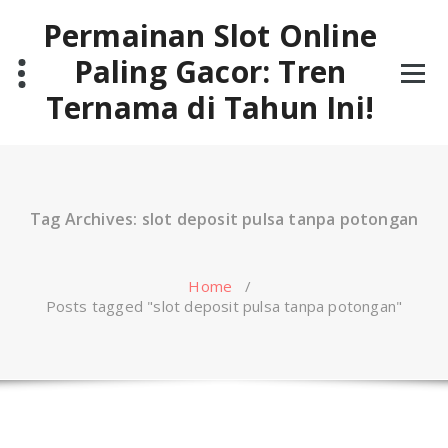
Skip
Permainan Slot Online
to
content
Paling Gacor: Tren
Ternama di Tahun Ini!
Tag Archives: slot deposit pulsa tanpa potongan
Home
/
Posts tagged "slot deposit pulsa tanpa potongan"