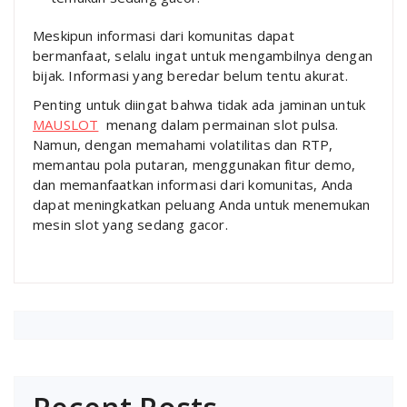
Meskipun informasi dari komunitas dapat
bermanfaat, selalu ingat untuk mengambilnya dengan
bijak. Informasi yang beredar belum tentu akurat.
Penting untuk diingat bahwa tidak ada jaminan untuk
MAUSLOT
menang dalam permainan slot pulsa.
Namun, dengan memahami volatilitas dan RTP,
memantau pola putaran, menggunakan fitur demo,
dan memanfaatkan informasi dari komunitas, Anda
dapat meningkatkan peluang Anda untuk menemukan
mesin slot yang sedang gacor.