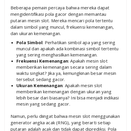
Beberapa pemain percaya bahwa mereka dapat
mengidentifikasi pola gacor dengan memantau
putaran mesin slot. Mereka mencari pola tertentu
dalam simbol yang muncul, frekuensi kemenangan,
dan ukuran kemenangan.
Pola Simbol
: Perhatikan simbol apa yang sering
muncul dan apakah ada kombinasi simbol tertentu
yang sering menghasilkan kemenangan.
Frekuensi Kemenangan
: Apakah mesin slot
memberikan kemenangan secara sering dalam
waktu singkat? Jika ya, kemungkinan besar mesin
tersebut sedang gacor.
Ukuran Kemenangan
: Apakah mesin slot
memberikan kemenangan dengan ukuran yang
lebih besar dari biasanya? Ini bisa menjadi indikasi
mesin yang sedang gacor.
Namun, perlu diingat bahwa mesin slot menggunakan
generator angka acak (RNG), yang berarti setiap
putaran adalah acak dan tidak dapat diprediksi. Pola