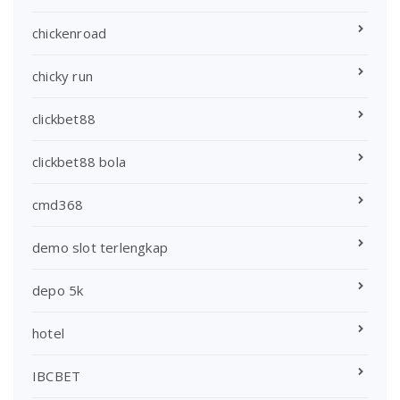
chickenroad
chicky run
clickbet88
clickbet88 bola
cmd368
demo slot terlengkap
depo 5k
hotel
IBCBET