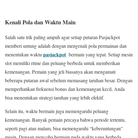
Kenali Pola dan Waktu Main
Salah satu trik paling ampuh agar setiap putaran Pasjackpot
memberi untung adalah dengan mengenali pola permainan dan
pasjackpot
menentukan waktu
bermain yang tepat. Setiap mesin
slot memiliki ritme dan peluang berbeda untuk memberikan
kemenangan. Pemain yang jeli biasanya akan mengamati
beberapa putaran awal sebelum memasang taruhan besar. Dengan
memperhatikan frekuensi bonus dan kemenangan kecil, Anda
bisa menentukan strategi taruhan yang lebih efektif.
Selain itu, waktu bermain juga memengaruhi peluang
kemenangan. Banyak pemain percaya bahwa periode tertentu,
seperti pagi atau malam, bisa memengaruhi “keberuntungan”
mesin. Dengan mencoba bermain pada waktu yang berbeda,