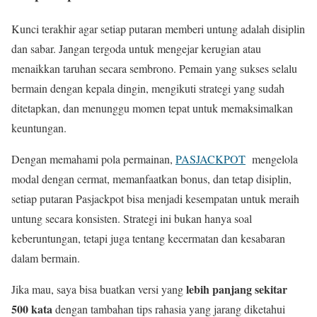
Kunci terakhir agar setiap putaran memberi untung adalah disiplin
dan sabar. Jangan tergoda untuk mengejar kerugian atau
menaikkan taruhan secara sembrono. Pemain yang sukses selalu
bermain dengan kepala dingin, mengikuti strategi yang sudah
ditetapkan, dan menunggu momen tepat untuk memaksimalkan
keuntungan.
Dengan memahami pola permainan,
PASJACKPOT
mengelola
modal dengan cermat, memanfaatkan bonus, dan tetap disiplin,
setiap putaran Pasjackpot bisa menjadi kesempatan untuk meraih
untung secara konsisten. Strategi ini bukan hanya soal
keberuntungan, tetapi juga tentang kecermatan dan kesabaran
dalam bermain.
lebih panjang sekitar
Jika mau, saya bisa buatkan versi yang
500 kata
dengan tambahan tips rahasia yang jarang diketahui