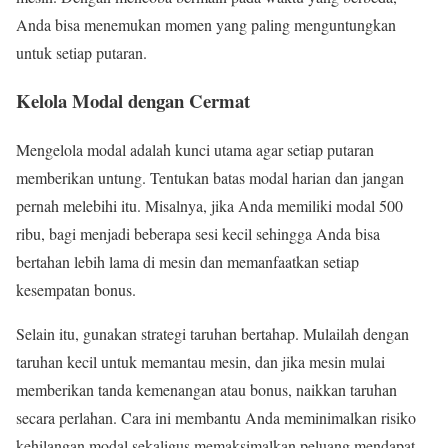
Anda bisa menemukan momen yang paling menguntungkan
untuk setiap putaran.
Kelola Modal dengan Cermat
Mengelola modal adalah kunci utama agar setiap putaran
memberikan untung. Tentukan batas modal harian dan jangan
pernah melebihi itu. Misalnya, jika Anda memiliki modal 500
ribu, bagi menjadi beberapa sesi kecil sehingga Anda bisa
bertahan lebih lama di mesin dan memanfaatkan setiap
kesempatan bonus.
Selain itu, gunakan strategi taruhan bertahap. Mulailah dengan
taruhan kecil untuk memantau mesin, dan jika mesin mulai
memberikan tanda kemenangan atau bonus, naikkan taruhan
secara perlahan. Cara ini membantu Anda meminimalkan risiko
kehilangan modal sekaligus memaksimalkan peluang mendapat