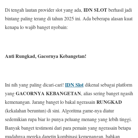
IDN SLOT
Di tengah lautan provider slot yang ada,
berhasil jadi
bintang paling terang di tahun 2025 ini. Ada beberapa alasan kuat
kenapa lo wajib banget nyobain:
Anti Rungkad, Gacornya Kebangetan!
IDN Slot
Ini nih yang paling dicari-cari!
dikenal sebagai platform
GACORNYA KEBANGETAN
yang
, alias sering banget ngasih
RUNGKAD
kemenangan. Jarang banget lo bakal ngerasain
(kekalahan beruntun) di sini. Algoritma game-nya diatur
sedemikian rupa biar lo punya peluang menang yang lebih tinggi.
Banyak banget testimoni dari para pemain yang ngerasain betapa
mudahnya mereka dapetin kombinasi kemenangan, bahkan