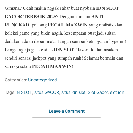
IDN SLOT
Gimana? Udah makin nggak sabar buat nyobain
GACOR TERBAIK 2025
ANTI
? Dengan jaminan
RUNGKAD
PECAH MAXWIN
, peluang
yang realistis, dan
koleksi game yang bikin nagih, kesempatan buat jadi sultan
dadakan ada di depan mata. Jangan sampai ketinggalan hype ini!
IDN SLOT
Langsung aja gas ke situs
favorit lo dan rasakan
sendiri sensasi jackpot yang tumpah ruah! Selamat bermain dan
PECAH MAXWIN
semoga selalu
!
Categories:
Uncategorized
Tags:
N SLOT
,
situs GACOR
,
situs idn slot
,
Slot Gacor
,
slot idn
Leave a Comment