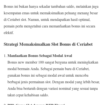
Bonus ini bukan hanya sekadar tambahan saldo, melainkan juga
kesempatan emas untuk memaksimalkan peluang menang besar
di Ceriabet slot. Namun, untuk mendapatkan hasil optimal,
pemain perlu mengetahui cara memanfaatkan bonus ini secara
efektif.
Strategi Memaksimalkan Slot Bonus di Ceriabet
Manfaatkan Bonus Sebagai Modal Awal
Bonus new member 100 sangat berguna untuk meningkatkan
modal bermain Anda. Sebagai pemain baru di Ceriabet,
gunakan bonus ini sebagai modal awal untuk mencoba
berbagai jenis permainan slot. Dengan modal yang lebih besar,
Anda bisa bertaruh dengan variasi nominal yang sesuai tanpa
takut cepat kehabisan saldo.