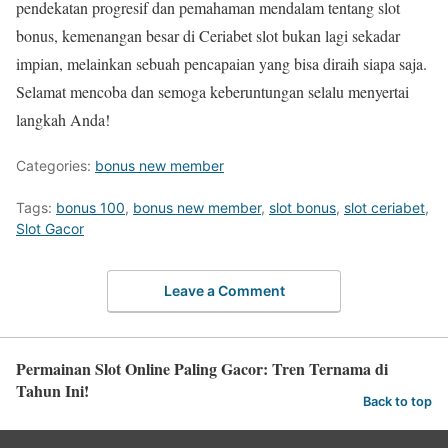
pendekatan progresif dan pemahaman mendalam tentang slot
bonus, kemenangan besar di Ceriabet slot bukan lagi sekadar
impian, melainkan sebuah pencapaian yang bisa diraih siapa saja.
Selamat mencoba dan semoga keberuntungan selalu menyertai
langkah Anda!
Categories:
bonus new member
Tags:
bonus 100
,
bonus new member
,
slot bonus
,
slot ceriabet
,
Slot Gacor
Leave a Comment
Permainan Slot Online Paling Gacor: Tren Ternama di
Tahun Ini!
Back to top