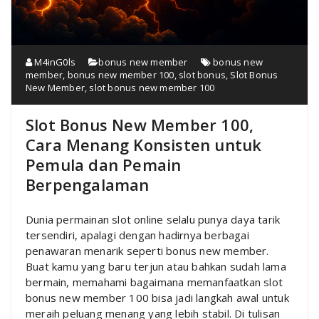
M4inG0ls
bonus new member
bonus new
member
,
bonus new member 100
,
slot bonus
,
Slot Bonus
New Member
,
slot bonus new member 100
Slot Bonus New Member 100,
Cara Menang Konsisten untuk
Pemula dan Pemain
Berpengalaman
Dunia permainan slot online selalu punya daya tarik
tersendiri, apalagi dengan hadirnya berbagai
penawaran menarik seperti bonus new member.
Buat kamu yang baru terjun atau bahkan sudah lama
bermain, memahami bagaimana memanfaatkan slot
bonus new member 100 bisa jadi langkah awal untuk
meraih peluang menang yang lebih stabil. Di tulisan