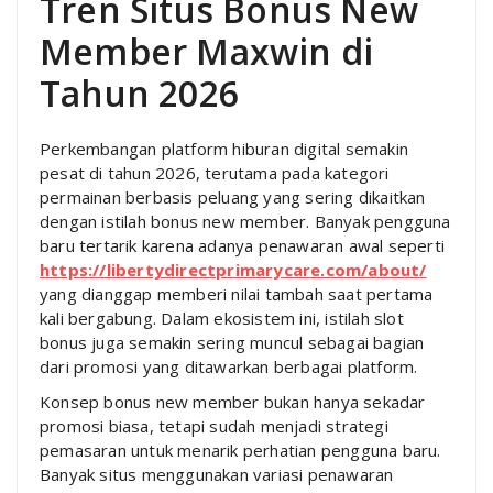
Tren Situs Bonus New
Member Maxwin di
Tahun 2026
Perkembangan platform hiburan digital semakin
pesat di tahun 2026, terutama pada kategori
permainan berbasis peluang yang sering dikaitkan
dengan istilah bonus new member. Banyak pengguna
baru tertarik karena adanya penawaran awal seperti
https://libertydirectprimarycare.com/about/
yang dianggap memberi nilai tambah saat pertama
kali bergabung. Dalam ekosistem ini, istilah slot
bonus juga semakin sering muncul sebagai bagian
dari promosi yang ditawarkan berbagai platform.
Konsep bonus new member bukan hanya sekadar
promosi biasa, tetapi sudah menjadi strategi
pemasaran untuk menarik perhatian pengguna baru.
Banyak situs menggunakan variasi penawaran