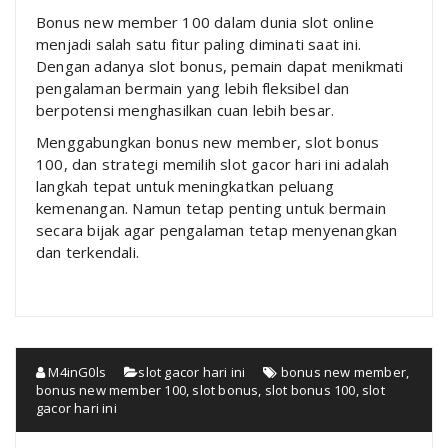
Bonus new member 100 dalam dunia slot online
menjadi salah satu fitur paling diminati saat ini.
Dengan adanya slot bonus, pemain dapat menikmati
pengalaman bermain yang lebih fleksibel dan
berpotensi menghasilkan cuan lebih besar.
Menggabungkan bonus new member, slot bonus
100, dan strategi memilih slot gacor hari ini adalah
langkah tepat untuk meningkatkan peluang
kemenangan. Namun tetap penting untuk bermain
secara bijak agar pengalaman tetap menyenangkan
dan terkendali.
M4inG0ls
slot gacor hari ini
bonus new member
,
bonus new member 100
,
slot bonus
,
slot bonus 100
,
slot
gacor hari ini