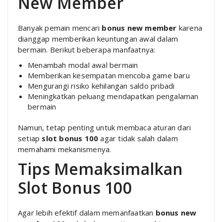
New Member
Banyak pemain mencari
bonus new member
karena
dianggap memberikan keuntungan awal dalam
bermain. Berikut beberapa manfaatnya:
Menambah modal awal bermain
Memberikan kesempatan mencoba game baru
Mengurangi risiko kehilangan saldo pribadi
Meningkatkan peluang mendapatkan pengalaman
bermain
Namun, tetap penting untuk membaca aturan dari
setiap
slot bonus 100
agar tidak salah dalam
memahami mekanismenya.
Tips Memaksimalkan
Slot Bonus 100
Agar lebih efektif dalam memanfaatkan
bonus new