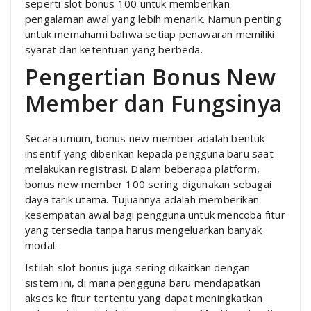
seperti slot bonus 100 untuk memberikan
pengalaman awal yang lebih menarik. Namun penting
untuk memahami bahwa setiap penawaran memiliki
syarat dan ketentuan yang berbeda.
Pengertian Bonus New
Member dan Fungsinya
Secara umum, bonus new member adalah bentuk
insentif yang diberikan kepada pengguna baru saat
melakukan registrasi. Dalam beberapa platform,
bonus new member 100 sering digunakan sebagai
daya tarik utama. Tujuannya adalah memberikan
kesempatan awal bagi pengguna untuk mencoba fitur
yang tersedia tanpa harus mengeluarkan banyak
modal.
Istilah slot bonus juga sering dikaitkan dengan
sistem ini, di mana pengguna baru mendapatkan
akses ke fitur tertentu yang dapat meningkatkan