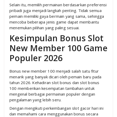
Selain itu, memilih permainan berdasarkan preferensi
pribadi juga menjadi langkah penting. Tidak semua
pemain memiliki gaya bermain yang sama, sehingga
mencoba beberapa jenis game dapat membantu
menemukan pilihan yang paling sesuai.
Kesimpulan Bonus Slot
New Member 100 Game
Populer 2026
Bonus new member 100 menjadi salah satu fitur
menarik yang banyak dicari oleh pemain baru pada
tahun 2026. Kehadiran slot bonus dan slot bonus
100 memberikan kesempatan tambahan untuk
mengenal berbagai permainan populer dengan
pengalaman yang lebih seru.
Dengan mengikuti perkembangan slot gacor hari ini
dan memahami cara menggunakan bonus secara