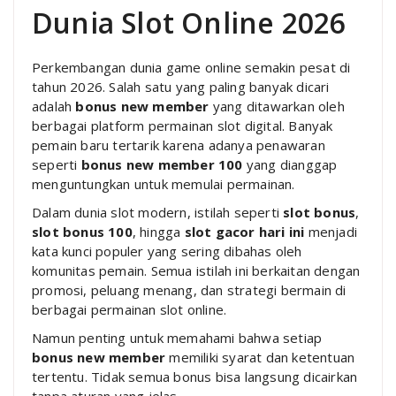
Dunia Slot Online 2026
Perkembangan dunia game online semakin pesat di
tahun 2026. Salah satu yang paling banyak dicari
adalah
bonus new member
yang ditawarkan oleh
berbagai platform permainan slot digital. Banyak
pemain baru tertarik karena adanya penawaran
seperti
bonus new member 100
yang dianggap
menguntungkan untuk memulai permainan.
Dalam dunia slot modern, istilah seperti
slot bonus
,
slot bonus 100
, hingga
slot gacor hari ini
menjadi
kata kunci populer yang sering dibahas oleh
komunitas pemain. Semua istilah ini berkaitan dengan
promosi, peluang menang, dan strategi bermain di
berbagai permainan slot online.
Namun penting untuk memahami bahwa setiap
bonus new member
memiliki syarat dan ketentuan
tertentu. Tidak semua bonus bisa langsung dicairkan