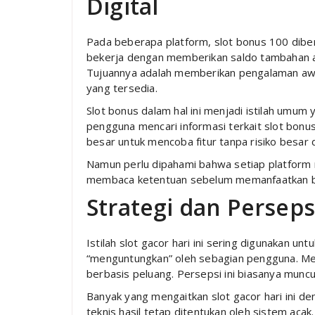
Digital
Pada beberapa platform, slot bonus 100 diber
bekerja dengan memberikan saldo tambahan ata
Tujuannya adalah memberikan pengalaman awa
yang tersedia.
Slot bonus dalam hal ini menjadi istilah umu
pengguna mencari informasi terkait slot bon
besar untuk mencoba fitur tanpa risiko besar d
Namun perlu dipahami bahwa setiap platform m
membaca ketentuan sebelum memanfaatkan 
Strategi dan Persepsi
Istilah slot gacor hari ini sering digunakan 
“menguntungkan” oleh sebagian pengguna. Mes
berbasis peluang. Persepsi ini biasanya mun
Banyak yang mengaitkan slot gacor hari ini d
teknis hasil tetap ditentukan oleh sistem acak