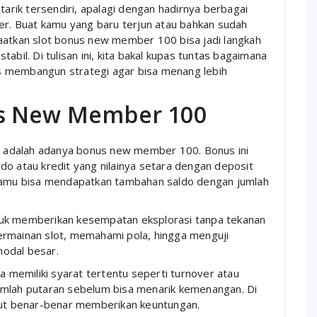
tarik tersendiri, apalagi dengan hadirnya berbagai
. Buat kamu yang baru terjun atau bahkan sudah
tkan slot bonus new member 100 bisa jadi langkah
abil. Di tulisan ini, kita bakal kupas tuntas bagaimana
s membangun strategi agar bisa menang lebih
us New Member 100
ru adalah adanya bonus new member 100. Bonus ini
do atau kredit yang nilainya setara dengan deposit
 kamu bisa mendapatkan tambahan saldo dengan jumlah
tuk memberikan kesempatan eksplorasi tanpa tekanan
ermainan slot, memahami pola, hingga menguji
odal besar.
a memiliki syarat tertentu seperti turnover atau
umlah putaran sebelum bisa menarik kemenangan. Di
ebut benar-benar memberikan keuntungan.