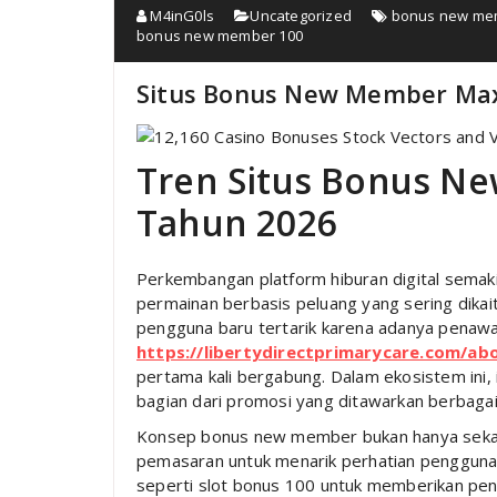
M4inG0ls
Uncategorized
bonus new me
bonus new member 100
Situs Bonus New Member Max
Tren Situs Bonus N
Tahun 2026
Perkembangan platform hiburan digital semaki
permainan berbasis peluang yang sering dika
pengguna baru tertarik karena adanya penawa
https://libertydirectprimarycare.com/ab
pertama kali bergabung. Dalam ekosistem ini, 
bagian dari promosi yang ditawarkan berbagai
Konsep bonus new member bukan hanya sekada
pemasaran untuk menarik perhatian pengguna
seperti slot bonus 100 untuk memberikan pen