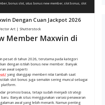
mber
,
bonus slot
,
situs bonus new member
,
slot bonus
,
slot
win Dengan Cuan Jackpot 2026
ew Member Maxwin di
n pesat di tahun 2026, terutama pada kategori
itkan dengan istilah bonus new member. Banyak
ran awal seperti
out/
yang dianggap memberi nilai tambah saat
istilah slot bonus juga semakin sering muncul sebagai
 platform.
r promosi biasa, tetapi sudah menjadi strategi
 baru. Banyak situs menggunakan variasi penawaran
galaman awal yang lebih menarik. Namun penting