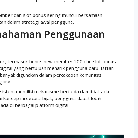
member dan slot bonus sering muncul bersamaan
itan dalam strategi awal pengguna.
mahaman Penggunaan
er, termasuk bonus new member 100 dan slot bonus
igital yang bertujuan menarik pengguna baru. Istilah
bih banyak digunakan dalam percakapan komunitas
guna.
sistem memiliki mekanisme berbeda dan tidak ada
 konsep ini secara bijak, pengguna dapat lebih
ada di berbagai platform digital.