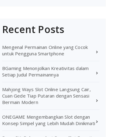
Recent Posts
Mengenal Permainan Online yang Cocok
untuk Pengguna Smartphone
BGaming Menonjolkan Kreativitas dalam
Setiap Judul Permainannya
Mahjong Ways Slot Online Langsung Cair,
Cuan Gede Tiap Putaran dengan Sensasi
Bermain Modern
ONEGAME Mengembangkan Slot dengan
Konsep Simpel yang Lebih Mudah Dinikmati