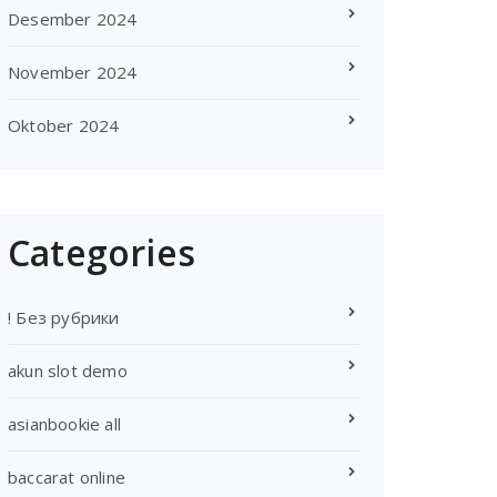
Desember 2024
November 2024
Oktober 2024
Categories
! Без рубрики
akun slot demo
asianbookie all
baccarat online