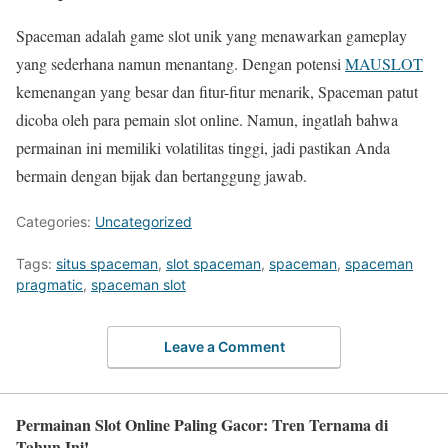
Spaceman adalah game slot unik yang menawarkan gameplay
yang sederhana namun menantang. Dengan potensi
MAUSLOT
kemenangan yang besar dan fitur-fitur menarik, Spaceman patut
dicoba oleh para pemain slot online. Namun, ingatlah bahwa
permainan ini memiliki volatilitas tinggi, jadi pastikan Anda
bermain dengan bijak dan bertanggung jawab.
Categories:
Uncategorized
Tags:
situs spaceman
,
slot spaceman
,
spaceman
,
spaceman
pragmatic
,
spaceman slot
Leave a Comment
Permainan Slot Online Paling Gacor: Tren Ternama di
Tahun Ini!