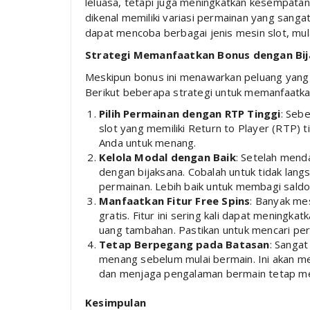
leluasa, tetapi juga meningkatkan kesempata
dikenal memiliki variasi permainan yang san
dapat mencoba berbagai jenis mesin slot, mula
Strategi Memanfaatkan Bonus dengan Bij
Meskipun bonus ini menawarkan peluang yang 
Berikut beberapa strategi untuk memanfaatka
Pilih Permainan dengan RTP Tinggi
: Seb
slot yang memiliki Return to Player (RTP) 
Anda untuk menang.
Kelola Modal dengan Baik
: Setelah mend
dengan bijaksana. Cobalah untuk tidak lan
permainan. Lebih baik untuk membagi sal
Manfaatkan Fitur Free Spins
: Banyak mes
gratis. Fitur ini sering kali dapat mening
uang tambahan. Pastikan untuk mencari p
Tetap Berpegang pada Batasan
: Sanga
menang sebelum mulai bermain. Ini akan m
dan menjaga pengalaman bermain tetap m
Kesimpulan