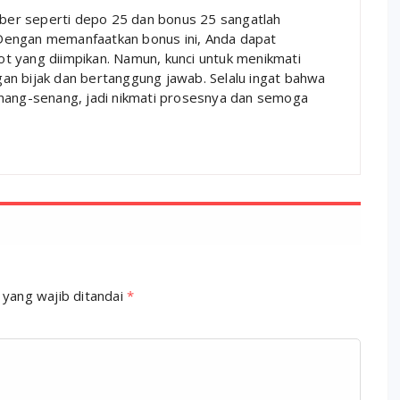
er seperti depo 25 dan bonus 25 sangatlah
Dengan memanfaatkan bonus ini, Anda dapat
t yang diimpikan. Namun, kunci untuk menikmati
an bijak dan bertanggung jawab. Selalu ingat bahwa
enang-senang, jadi nikmati prosesnya dan semoga
 yang wajib ditandai
*