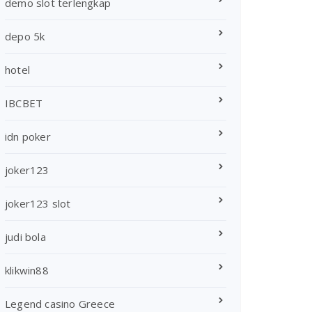
demo slot terlengkap
depo 5k
hotel
IBCBET
idn poker
joker123
joker123 slot
judi bola
klikwin88
Legend casino Greece