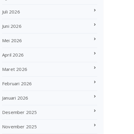
Juli 2026
Juni 2026
Mei 2026
April 2026
Maret 2026
Februari 2026
Januari 2026
Desember 2025
November 2025