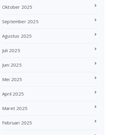
Oktober 2025
September 2025
Agustus 2025
Juli 2025
Juni 2025
Mei 2025
April 2025
Maret 2025
Februari 2025