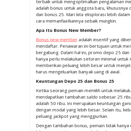
terbaik untuk mengoptimalkan pengalaman mer
adalah bonus untuk anggota baru, khususnya 
dan bonus 25. Mari kita eksplorasi lebih dala
cara memanfaatkannya sebaik mungkin.
Apa Itu Bonus New Member?
Bonus new member
adalah insentif yang dibe
mendaftar. Penawaran ini bertujuan untuk me
bergabung. Dalam hal ini, promo depo 25 dan
hanya perlu melakukan setoran minimal untuk 
memberikan peluang lebih besar untuk menjela
harus mengeluarkan banyak uang di awal.
Keuntungan Depo 25 dan Bonus 25
Ketika seorang pemain memilih untuk melakuk
mendapatkan tambahan saldo sebesar 25 ribu. 
adalah 50 ribu. Ini merupakan keuntungan ga
dengan modal yang lebih besar. Selain itu, k
peluang jackpot yang menggiurkan.
Dengan tambahan bonus, pemain tidak hanya 