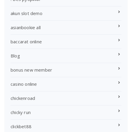
akun slot demo
asianbookie all
baccarat online
Blog
bonus new member
casino online
chickenroad
chicky run
clickbet88