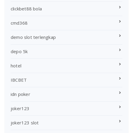
clickbet88 bola
cmd368
demo slot terlengkap
depo 5k
hotel
IBCBET
idn poker
joker123
joker123 slot