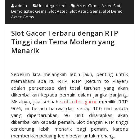
admin
Uncategorized
Aztec Gems
,
Aztec Slot
,
Demo aztec Gems
,
Slot Aztec
,
Slot Aztec Gems
,
Slot Demo
Aztec Gems
Slot Gacor Terbaru dengan RTP
Tinggi dan Tema Modern yang
Menarik
Sebelum kita melangkah lebih jauh, penting untuk
memahami apa itu RTP. RTP (Return to Player)
adalah persentase dari total taruhan yang akan
dikembalikan kepada pemain dalam jangka panjang.
Misalnya, jika sebuah
slot aztec gacor
memiliki RTP
96%, ini berarti bahwa dari setiap 100 unit valuta
yang dipertaruhkan, 96 unit diharapkan akan
dikembalikan kepada pemain. Slot dengan RTP tinggi
cenderung lebih menarik bagi pemain, karena
memberikan peluang lebih besar untuk menang.