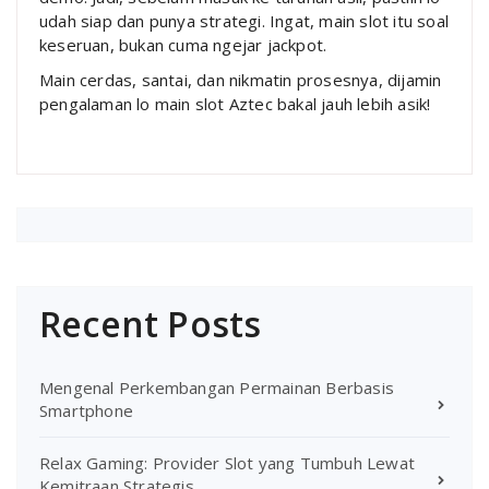
udah siap dan punya strategi. Ingat, main slot itu soal
keseruan, bukan cuma ngejar jackpot.
Main cerdas, santai, dan nikmatin prosesnya, dijamin
pengalaman lo main slot Aztec bakal jauh lebih asik!
Recent Posts
Mengenal Perkembangan Permainan Berbasis
Smartphone
Relax Gaming: Provider Slot yang Tumbuh Lewat
Kemitraan Strategis