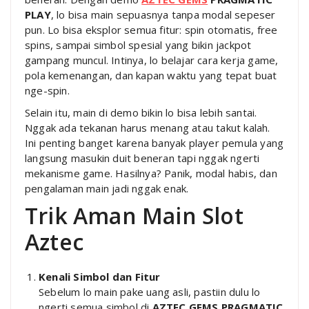
PLAY
, lo bisa main sepuasnya tanpa modal sepeser
pun. Lo bisa eksplor semua fitur: spin otomatis, free
spins, sampai simbol spesial yang bikin jackpot
gampang muncul. Intinya, lo belajar cara kerja game,
pola kemenangan, dan kapan waktu yang tepat buat
nge-spin.
Selain itu, main di demo bikin lo bisa lebih santai.
Nggak ada tekanan harus menang atau takut kalah.
Ini penting banget karena banyak player pemula yang
langsung masukin duit beneran tapi nggak ngerti
mekanisme game. Hasilnya? Panik, modal habis, dan
pengalaman main jadi nggak enak.
Trik Aman Main Slot
Aztec
Kenali Simbol dan Fitur
Sebelum lo main pake uang asli, pastiin dulu lo
ngerti semua simbol di
AZTEC GEMS PRAGMATIC