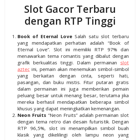
Slot Gacor Terbaru
dengan RTP Tinggi
Book of Eternal Love
Salah satu slot terbaru
yang mendapatkan perhatian adalah “Book of
Eternal Love”. Slot ini memiliki RTP 97% dan
menawarkan tema romantis yang dibalut dengan
grafik berkualitas tinggi. Dalam permainan
slot
aztec
ini, pemain akan menemukan simbol-simbol
yang berkaitan dengan cinta, seperti hati,
pasangan, dan buku mistis. Fitur putaran gratis
dalam permainan ini juga memberikan pemain
peluang besar untuk menang besar, terutama jika
mereka berhasil mendapatkan beberapa simbol
khusus yang dapat meningkatkan kemenangan.
Neon Fruits
“Neon Fruits” adalah permainan slot
dengan tema retro dan desain futuristik. Dengan
RTP 96,5%, slot ini menampilkan simbol buah
klasik yang dikelilingi oleh lampu neon yang