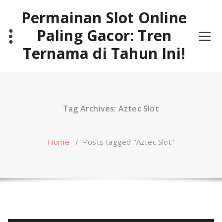
Skip
Permainan Slot Online
to
content
Paling Gacor: Tren
Ternama di Tahun Ini!
Tag Archives: Aztec Slot
Home
/
Posts tagged "Aztec Slot"