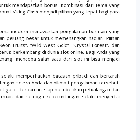
untuk mendapatkan bonus. Kombinasi dari tema yang
uat Viking Clash menjadi pilihan yang tepat bagi para
n tema modern menawarkan pengalaman bermain yang
an peluang besar untuk memenangkan hadiah. Pilihan
eon Fruits”, “Wild West Gold”, “Crystal Forest”, dan
g terus berkembang di dunia slot online. Bagi Anda yang
nang, mencoba salah satu dari slot ini bisa menjadi
 selalu memperhatikan batasan pribadi dan bertaruh
 dengan selera Anda dan nikmati pengalaman tersebut.
ot gacor terbaru ini siap memberikan petualangan dan
rmain dan semoga keberuntungan selalu menyertai