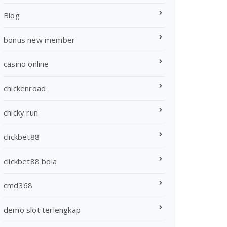
Blog
bonus new member
casino online
chickenroad
chicky run
clickbet88
clickbet88 bola
cmd368
demo slot terlengkap