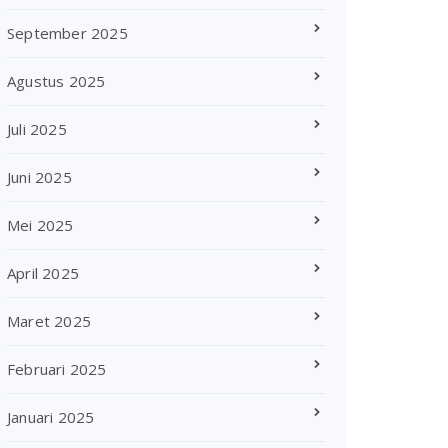
September 2025
Agustus 2025
Juli 2025
Juni 2025
Mei 2025
April 2025
Maret 2025
Februari 2025
Januari 2025