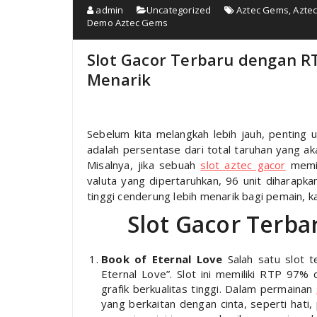
admin
Uncategorized
Aztec Gems
,
Aztec
Demo Aztec Gems
Slot Gacor Terbaru dengan R
Menarik
Sebelum kita melangkah lebih jauh, penting
adalah persentase dari total taruhan yang a
Misalnya, jika sebuah
slot aztec gacor
memil
valuta yang dipertaruhkan, 96 unit diharapk
tinggi cenderung lebih menarik bagi pemain, 
Slot Gacor Terba
Book of Eternal Love
Salah satu slot t
Eternal Love”. Slot ini memiliki RTP 97
grafik berkualitas tinggi. Dalam permainan
yang berkaitan dengan cinta, seperti hati,