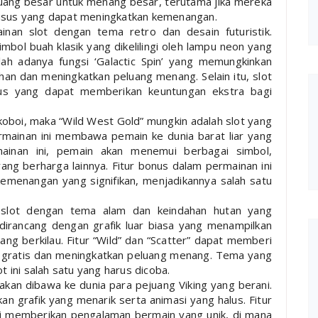
uang besar untuk menang besar, terutama jika mereka
usus yang dapat meningkatkan kemenangan.
inan slot dengan tema retro dan desain futuristik.
bol buah klasik yang dikelilingi oleh lampu neon yang
dalah adanya fungsi ‘Galactic Spin’ yang memungkinkan
n dan meningkatkan peluang menang. Selain itu, slot
nus yang dapat memberikan keuntungan ekstra bagi
oboi, maka “Wild West Gold” mungkin adalah slot yang
mainan ini membawa pemain ke dunia barat liar yang
ainan ini, pemain akan menemui berbagai simbol,
ang berharga lainnya. Fitur bonus dalam permainan ini
menangan yang signifikan, menjadikannya salah satu
 slot dengan tema alam dan keindahan hutan yang
irancang dengan grafik luar biasa yang menampilkan
ang berkilau. Fitur “Wild” dan “Scatter” dapat memberi
gratis dan meningkatkan peluang menang. Tema yang
 ini salah satu yang harus dicoba.
akan dibawa ke dunia para pejuang Viking yang berani.
n grafik yang menarik serta animasi yang halus. Fitur
ni memberikan pengalaman bermain yang unik, di mana