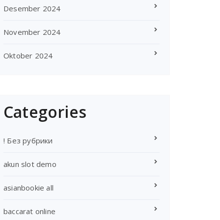
Desember 2024
November 2024
Oktober 2024
Categories
! Без рубрики
akun slot demo
asianbookie all
baccarat online