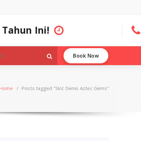
 Tahun Ini!
Book Now
Home
/
Posts tagged "Slot Demo Aztec Gems"