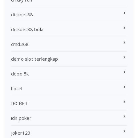
clickbet88
clickbet88 bola
cmd368
demo slot terlengkap
depo 5k
hotel
IBCBET
idn poker
joker123