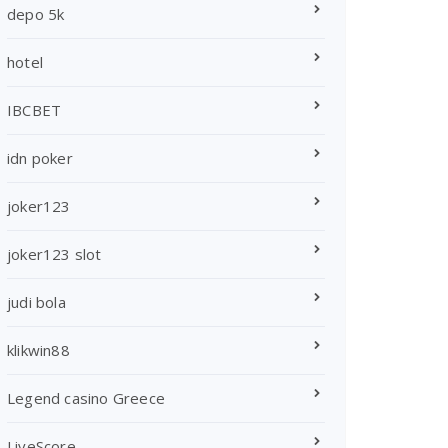
depo 5k
hotel
IBCBET
idn poker
joker123
joker123 slot
judi bola
klikwin88
Legend casino Greece
LiveScore