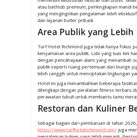
memenuhi kebutuhan hiburan dan bisnis. Selai
atau bathtub premium, perlengkapan mandi ber
yang menginginkan pengalaman lebih eksklus
dan layanan butler pribadi.
Area Publik yang Lebih
Turf Hotel Richmond juga tidak hanya fokus 
kenyamanan area publik. Lobi yang luas kini h
dengan pencahayaan alami yang menambah s
publik seperti ruang pertemuan dan lounge jug
lebih canggih untuk menciptakan lingkungan y
Hotel ini juga menambahkan beberapa fasilit
dilengkapi dengan peralatan fitness terbaru 
perawatan tubuh untuk membantu tamu merasa
Restoran dan Kuliner Be
Sebagai bagian dari pembaruan di tahun 2026
https://www.turfhotelrichmond.com/
juga mem
pengalaman kuliner yang lebih menarik. Restora