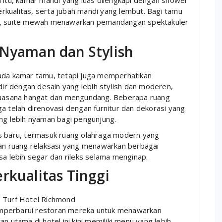
n itu, kamar mandi yang luas dilengkapi dengan shower
kualitas, serta jubah mandi yang lembut. Bagi tamu
if, suite mewah menawarkan pemandangan spektakuler
 Nyaman dan Stylish
pada kamar tamu, tetapi juga memperhatikan
adir dengan desain yang lebih stylish dan moderen,
uasana hangat dan mengundang. Beberapa ruang
a telah direnovasi dengan furnitur dan dekorasi yang
ang lebih nyaman bagi pengunjung.
as baru, termasuk ruang olahraga modern yang
dan ruang relaksasi yang menawarkan berbagai
 lebih segar dan rileks selama menginap.
rkualitas Tinggi
, Turf Hotel Richmond
perbarui restoran mereka untuk menawarkan
n utama di hotel ini kini memiliki menu yang lebih