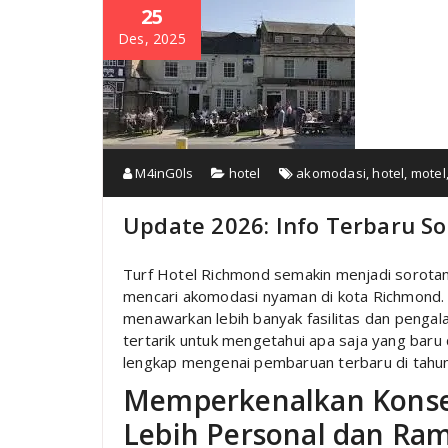
25
Des, 2025
M4inG0ls
hotel
akomodasi
,
hotel
,
motel
Update 2026: Info Terbaru So
Turf Hotel Richmond semakin menjadi sorotan
mencari akomodasi nyaman di kota Richmond. 
menawarkan lebih banyak fasilitas dan penga
tertarik untuk mengetahui apa saja yang baru
lengkap mengenai pembaruan terbaru di tahu
Memperkenalkan Konse
Lebih Personal dan Ra