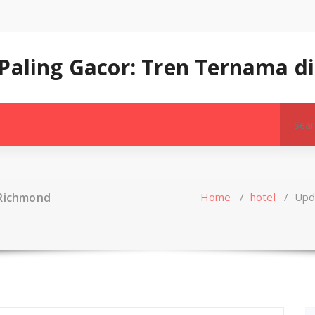
Paling Gacor: Tren Ternama di
Search
for:
 Richmond
Home
/
hotel
/
Upd